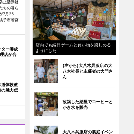
防止活動銚
たちの暮ら
7月26
銚子市若宮
店内でも縁日ゲームと買い物を楽しめる
ーター養成
ようにした
代理店が合
(左から)大八木呉服店の大
八木社長と主催者の大門さ
ん
弓道体験教
道の魅力伝
改築した納屋でコーヒーと
かき氷を販売
大八木呉服店の裏庭イベン