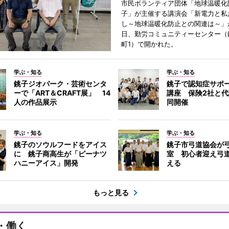
市民ボランティア団体「地球温暖化
子」が主催する講演会「新電力と私
し～地球温暖化防止との関連は～」が
日、勤労コミュニティーセンター（
町1）で開かれた。
学ぶ・知る
学ぶ・知る
銚子ジオパーク・芸術センタ
銚子で認知症サポ
ーで「ART＆CRAFT展」 14
講座 保険2社と
人の作品展示
同開催
学ぶ・知る
学ぶ・知る
銚子のソウルフードをアイス
銚子市弓道協会が
に 銚子商高生が「ピーナツ
室 初心者迎え弓
ハニーアイス」開発
える
もっと見る
・働く