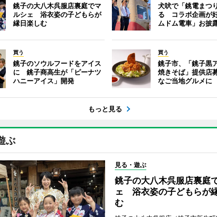
銚子の大八木呉服店裏庭でマ
犬吠で「銚電まつ
ルシェ 浴衣姿の子どもらが
る コラボ企画が
縁日楽しむ
ムドム電車」お披
買う
買う
銚子のソウルフードをアイス
銚子市、「銚子黒
に 銚子商高生が「ピーナツ
焼きそば」提供店
ハニーアイス」開発
なご当地グルメに
もっと見る
遊ぶ
見る・遊ぶ
銚子の大八木呉服店裏庭
ェ 浴衣姿の子どもらが
む