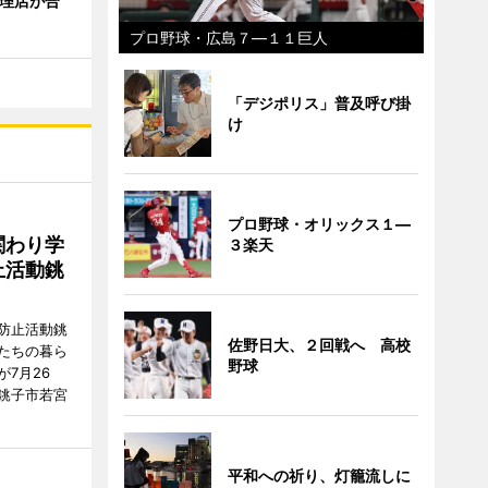
代理店が合
プロ野球・広島７―１１巨人
「デジポリス」普及呼び掛
け
プロ野球・オリックス１―
関わり学
３楽天
止活動銚
防止活動銚
佐野日大、２回戦へ 高校
たちの暮ら
野球
7月26
銚子市若宮
平和への祈り、灯籠流しに