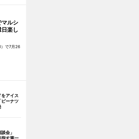
でマルシ
縁日楽し
）で7月26
ドをアイス
「ピーナツ
発
相談会」
目指す第一