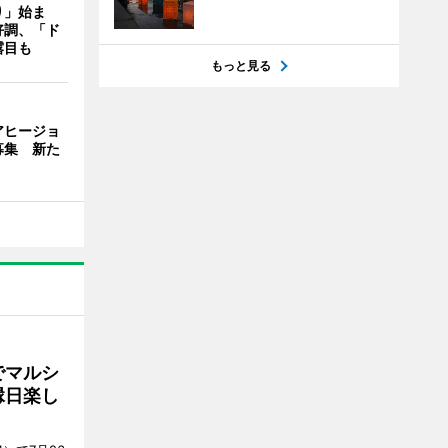
り」始ま
好調、「ド
露目も
もっと見る
アヒージョ
募集 新た
でマルシ
縁日楽し