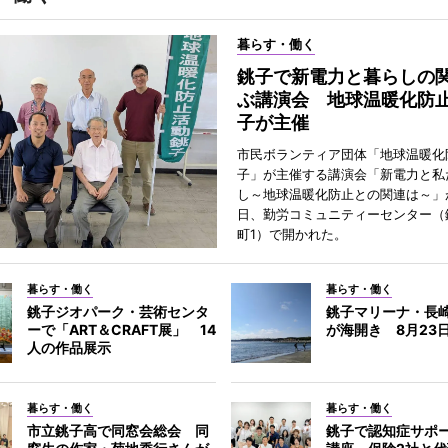
暮らす・働く
銚子で新電力と暮らしの
ぶ講演会 地球温暖化防
子が主催
市民ボランティア団体「地球温暖化
子」が主催する講演会「新電力と私
し～地球温暖化防止との関連は～」が
日、勤労コミュニティーセンター（
町1）で開かれた。
暮らす・働く
暮らす・働く
銚子ジオパーク・芸術センタ
銚子マリーナ・長
ーで「ART＆CRAFT展」 14
が海開き 8月23
人の作品展示
暮らす・働く
暮らす・働く
市立銚子高で同窓会総会 同
銚子で認知症サポ