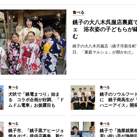
食べる
銚子の大八木呉服店裏庭
ェ 浴衣姿の子どもらが
む
銚子の大八木呉服店（銚子市新生町1
日、「裏庭マルシェ」が開かれた。
食べる
食べる
犬吠で「銚電まつり」始ま
銚子のソウルフー
る コラボ企画が好調、「ド
に 銚子商高生が
ムドム電車」お披露目も
ハニーアイス」開
食べる
食べる
銚子市、「銚子黒アヒージョ
銚子で「漁業就業
焼きそば」提供店募集 新た
若い担い手が漁師