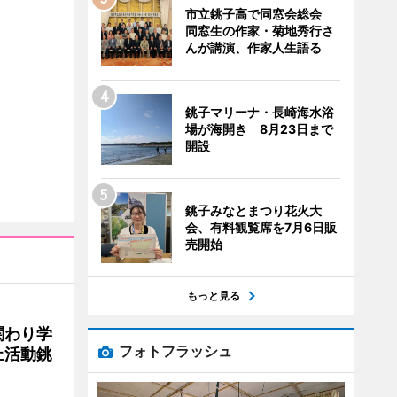
市立銚子高で同窓会総会
同窓生の作家・菊地秀行さ
んが講演、作家人生語る
銚子マリーナ・長崎海水浴
場が海開き 8月23日まで
開設
銚子みなとまつり花火大
会、有料観覧席を7月6日販
売開始
もっと見る
関わり学
フォトフラッシュ
止活動銚