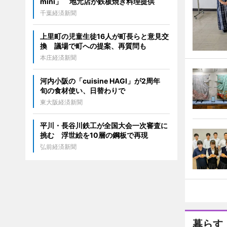
mini」 地元店が鉄板焼き料理提供
千葉経済新聞
上里町の児童生徒16人が町長らと意見交
換 議場で町への提案、再質問も
本庄経済新聞
河内小阪の「cuisine HAGI」が2周年
旬の食材使い、日替わりで
東大阪経済新聞
平川・長谷川鉄工が全国大会一次審査に
挑む 浮世絵を10層の鋼板で再現
弘前経済新聞
暮らす