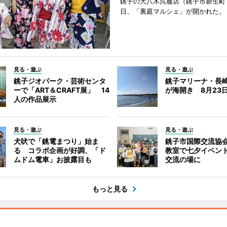
銚子の大八木呉服店（銚子市新生町1
日、「裏庭マルシェ」が開かれた。
見る・遊ぶ
見る・遊ぶ
銚子ジオパーク・芸術センタ
銚子マリーナ・長
ーで「ART＆CRAFT展」 14
が海開き 8月23
人の作品展示
見る・遊ぶ
見る・遊ぶ
犬吠で「銚電まつり」始ま
銚子市国際交流協
る コラボ企画が好調、「ド
教室で七夕イベン
ムドム電車」お披露目も
交流の場に
もっと見る