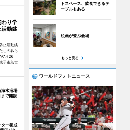
トスペース、飲食できるテ
ーブルもある
関わり学
止活動銚
絵画が並ぶ会場
防止活動銚
たちの暮ら
7月26
もっと見る
銚子市若宮
ワールドフォトニュース
崎海水浴場
日まで開設
ーター養成