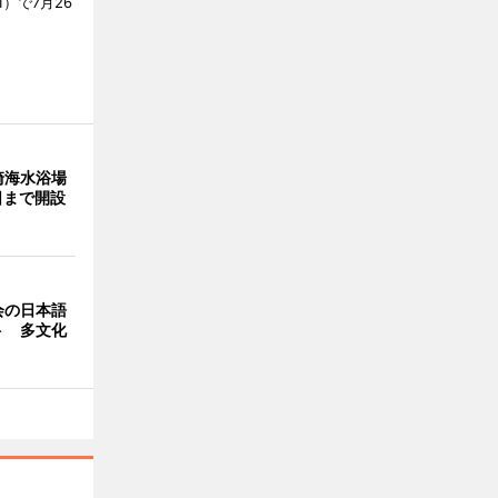
）で7月26
崎海水浴場
日まで開設
会の日本語
ト 多文化