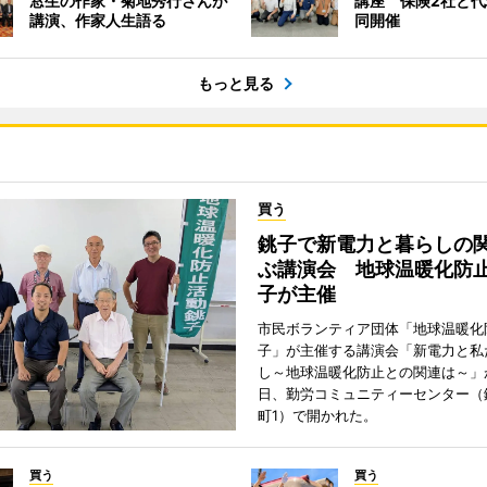
窓生の作家・菊地秀行さんが
講座 保険2社と
講演、作家人生語る
同開催
もっと見る
買う
銚子で新電力と暮らしの
ぶ講演会 地球温暖化防
子が主催
市民ボランティア団体「地球温暖化
子」が主催する講演会「新電力と私
し～地球温暖化防止との関連は～」が
日、勤労コミュニティーセンター（
町1）で開かれた。
買う
買う