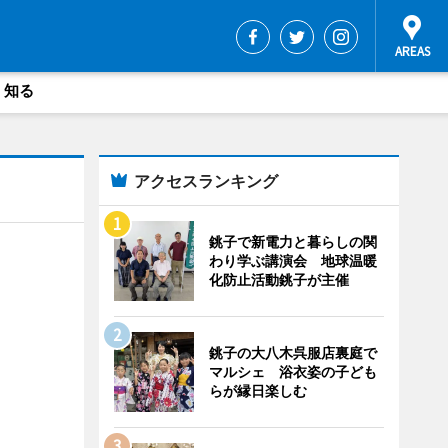
・知る
アクセスランキング
銚子で新電力と暮らしの関
わり学ぶ講演会 地球温暖
化防止活動銚子が主催
銚子の大八木呉服店裏庭で
マルシェ 浴衣姿の子ども
らが縁日楽しむ