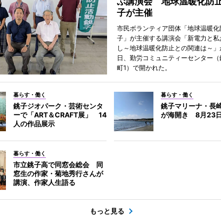
ぶ講演会 地球温暖化防
子が主催
市民ボランティア団体「地球温暖化
子」が主催する講演会「新電力と私
し～地球温暖化防止との関連は～」が
日、勤労コミュニティーセンター（
町1）で開かれた。
暮らす・働く
暮らす・働く
銚子ジオパーク・芸術センタ
銚子マリーナ・長
ーで「ART＆CRAFT展」 14
が海開き 8月23
人の作品展示
暮らす・働く
市立銚子高で同窓会総会 同
窓生の作家・菊地秀行さんが
講演、作家人生語る
もっと見る