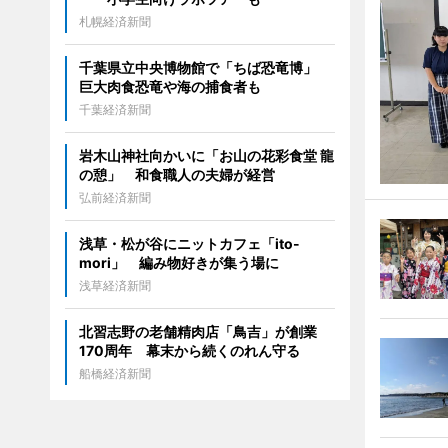
札幌経済新聞
千葉県立中央博物館で「ちば恐竜博」
巨大肉食恐竜や海の捕食者も
千葉経済新聞
岩木山神社向かいに「お山の花彩食堂 龍
の憩」 和食職人の夫婦が経営
弘前経済新聞
浅草・松が谷にニットカフェ「ito-
mori」 編み物好きが集う場に
浅草経済新聞
北習志野の老舗精肉店「鳥吉」が創業
170周年 幕末から続くのれん守る
船橋経済新聞