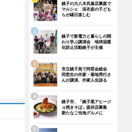
銚子の大八木呉服店裏庭で
マルシェ 浴衣姿の子ども
らが縁日楽しむ
銚子で新電力と暮らしの関
わり学ぶ講演会 地球温暖
化防止活動銚子が主催
市立銚子高で同窓会総会
同窓生の作家・菊地秀行さ
んが講演、作家人生語る
銚子市、「銚子黒アヒージ
ョ焼きそば」提供店募集
新たなご当地グルメに