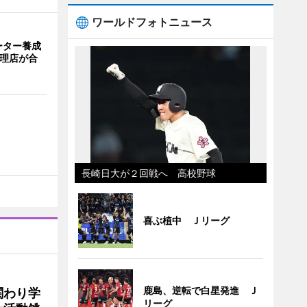
ワールドフォトニュース
ーター養成
代理店が合
長崎日大が２回戦へ 高校野球
喜ぶ植中 Ｊリーグ
鹿島、逆転で白星発進 Ｊ
関わり学
リーグ