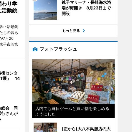
銚子マリーナ・長崎海水浴
関わり学
場が海開き 8月23日まで
止活動銚
開設
防止活動銚
もっと見る
たちの暮ら
7月26
銚子市若宮
フォトフラッシュ
芸術センタ
FT展」 14
会総会 同
店内でも縁日ゲームと買い物を楽しめる
秀行さんが
ようにした
る
(左から)大八木呉服店の大