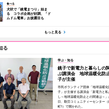
食べる
犬吠で「銚電まつり」始ま
る コラボ企画が好調、「ド
ムドム電車」お披露目も
もっと見る
知る
学ぶ・知る
銚子で新電力と暮らしの
ぶ講演会 地球温暖化防
子が主催
市民ボランティア団体「地球温暖化
子」が主催する講演会「新電力と私
し～地球温暖化防止との関連は～」が
日、勤労コミュニティーセンター（
町1）で開かれた。