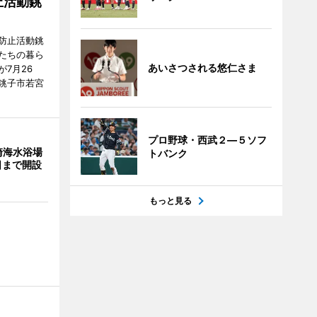
止活動銚
防止活動銚
たちの暮ら
あいさつされる悠仁さま
7月26
銚子市若宮
プロ野球・西武２―５ソフ
崎海水浴場
トバンク
日まで開設
もっと見る