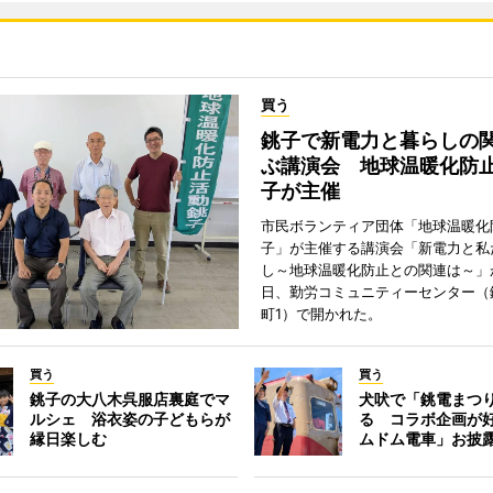
買う
銚子で新電力と暮らしの
ぶ講演会 地球温暖化防
子が主催
市民ボランティア団体「地球温暖化
子」が主催する講演会「新電力と私
し～地球温暖化防止との関連は～」が
日、勤労コミュニティーセンター（
町1）で開かれた。
買う
買う
銚子の大八木呉服店裏庭でマ
犬吠で「銚電まつ
ルシェ 浴衣姿の子どもらが
る コラボ企画が
縁日楽しむ
ムドム電車」お披