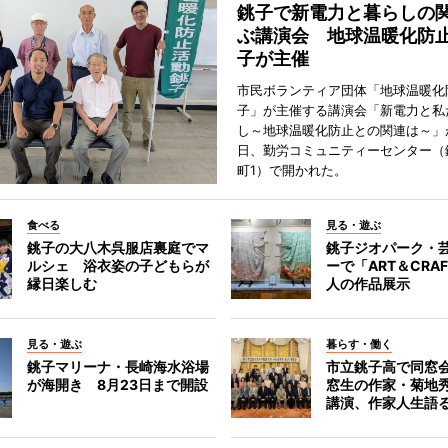
銚子で新電力と暮らしの
ぶ講演会 地球温暖化防
子が主催
市民ボランティア団体「地球温暖化
子」が主催する講演会「新電力と私
し～地球温暖化防止との関連は～」が
日、勤労コミュニティーセンター（
町1）で開かれた。
食べる
見る・遊ぶ
銚子の大八木呉服店裏庭でマ
銚子ジオパーク・
ルシェ 浴衣姿の子どもらが
ーで「ART＆CRA
縁日楽しむ
人の作品展示
見る・遊ぶ
暮らす・働く
銚子マリーナ・長崎海水浴場
市立銚子高で同窓
が海開き 8月23日まで開設
窓生の作家・菊地
講演、作家人生語