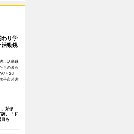
関わり学
止活動銚
防止活動銚
たちの暮ら
7月26
銚子市若宮
り」始ま
好調、「ド
露目も