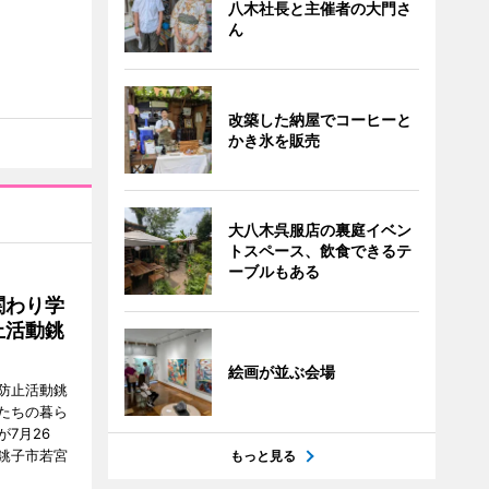
八木社長と主催者の大門さ
ん
改築した納屋でコーヒーと
かき氷を販売
大八木呉服店の裏庭イベン
トスペース、飲食できるテ
ーブルもある
関わり学
止活動銚
絵画が並ぶ会場
防止活動銚
たちの暮ら
7月26
銚子市若宮
もっと見る