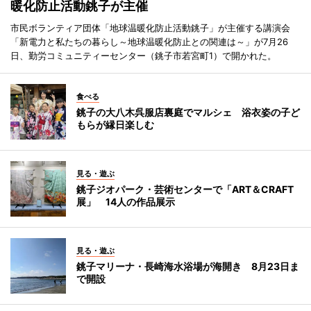
暖化防止活動銚子が主催
市民ボランティア団体「地球温暖化防止活動銚子」が主催する講演会
「新電力と私たちの暮らし～地球温暖化防止との関連は～」が7月26
日、勤労コミュニティーセンター（銚子市若宮町1）で開かれた。
食べる
銚子の大八木呉服店裏庭でマルシェ 浴衣姿の子ど
もらが縁日楽しむ
見る・遊ぶ
銚子ジオパーク・芸術センターで「ART＆CRAFT
展」 14人の作品展示
見る・遊ぶ
銚子マリーナ・長崎海水浴場が海開き 8月23日ま
で開設