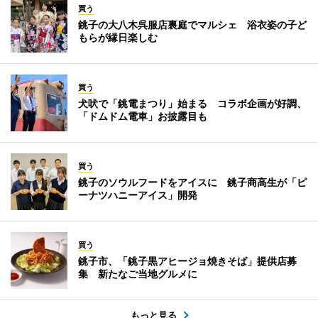
買う
銚子の大八木呉服店裏庭でマルシェ 浴衣姿の子ど
もらが縁日楽しむ
買う
犬吠で「銚電まつり」始まる コラボ企画が好調、
「ドムドム電車」お披露目も
買う
銚子のソウルフードをアイスに 銚子商高生が「ピ
ーナツハニーアイス」開発
買う
銚子市、「銚子黒アヒージョ焼きそば」提供店募
集 新たなご当地グルメに
もっと見る