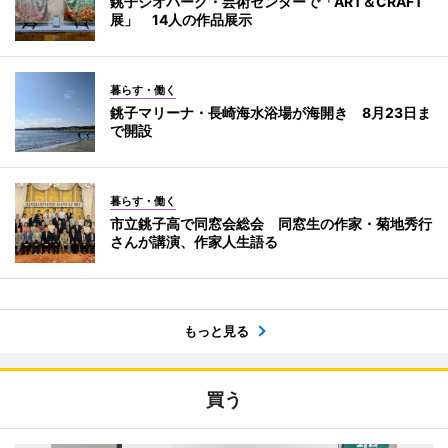
銚子ジオパーク・芸術センターで「ART＆CRAFT
展」 14人の作品展示
暮らす・働く
銚子マリーナ・長崎海水浴場が海開き 8月23日ま
で開設
暮らす・働く
市立銚子高で同窓会総会 同窓生の作家・菊地秀行
さんが講演、作家人生語る
もっと見る
買う