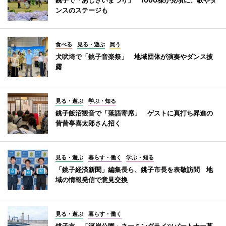
ンスのステージも
食べる
見る・遊ぶ
買う
犬吠埼で「銚子音楽祭」 地域団体が演奏やダンス披
露
見る・遊ぶ
学ぶ・知る
銚子飯沼観音で「落語寄席」 ゲストに真打ち昇進の
昔昔亭喜太郎さん招く
見る・遊ぶ
暮らす・働く
学ぶ・知る
「銚子経済新聞」編集長ら、銚子市長を表敬訪問 地
域の情報発信で意見交換
見る・遊ぶ
暮らす・働く
銚子市、「河岸公園」ネーミングライツパートナー募