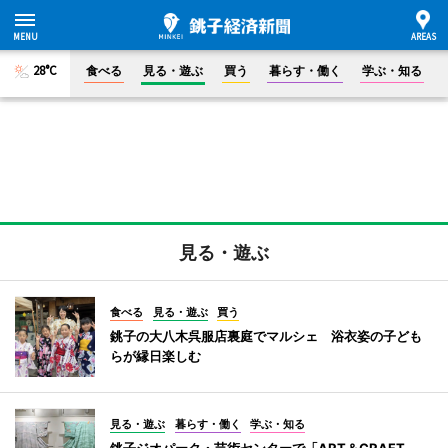
28°C
食べる
見る・遊ぶ
買う
暮らす・働く
学ぶ・知る
見る・遊ぶ
食べる
見る・遊ぶ
買う
銚子の大八木呉服店裏庭でマルシェ 浴衣姿の子ども
らが縁日楽しむ
見る・遊ぶ
暮らす・働く
学ぶ・知る
銚子ジオパーク・芸術センターで「ART＆CRAFT