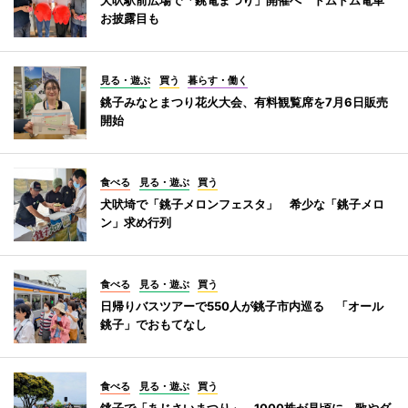
お披露目も
見る・遊ぶ
買う
暮らす・働く
銚子みなとまつり花火大会、有料観覧席を7月6日販売
開始
食べる
見る・遊ぶ
買う
犬吠埼で「銚子メロンフェスタ」 希少な「銚子メロ
ン」求め行列
食べる
見る・遊ぶ
買う
日帰りバスツアーで550人が銚子市内巡る 「オール
銚子」でおもてなし
食べる
見る・遊ぶ
買う
銚子で「あじさいまつり」 1000株が見頃に、歌やダ