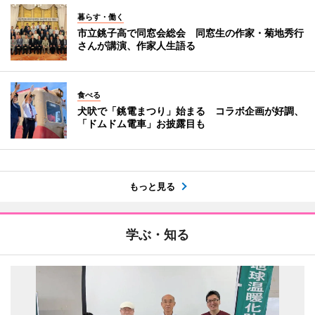
暮らす・働く
市立銚子高で同窓会総会 同窓生の作家・菊地秀行
さんが講演、作家人生語る
食べる
犬吠で「銚電まつり」始まる コラボ企画が好調、
「ドムドム電車」お披露目も
もっと見る
学ぶ・知る