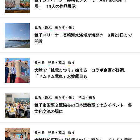
展」 14人の作品展示
見る・遊ぶ
暮らす・働く
銚子マリーナ・長崎海水浴場が海開き 8月23日まで
開設
食べる
見る・遊ぶ
買う
犬吠で「銚電まつり」始まる コラボ企画が好調、
「ドムドム電車」お披露目も
見る・遊ぶ
暮らす・働く
学ぶ・知る
銚子市国際交流協会の日本語教室で七夕イベント 多
文化交流の場に
食べる
見る・遊ぶ
買う
犬吠駅前広場で「銚電まつり」開催へ ドムドム電車