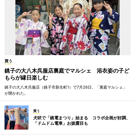
買う
銚子の大八木呉服店裏庭でマルシェ 浴衣姿の子ど
もらが縁日楽しむ
銚子の大八木呉服店（銚子市新生町1）で7月26日、「裏庭マルシェ」
が開かれた。
買う
犬吠で「銚電まつり」始まる コラボ企画が好調、
「ドムドム電車」お披露目も