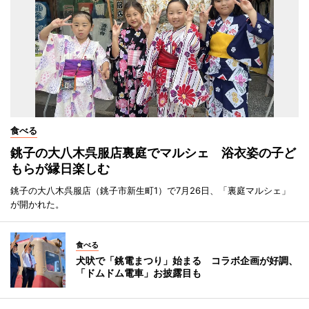
食べる
銚子の大八木呉服店裏庭でマルシェ 浴衣姿の子ど
もらが縁日楽しむ
銚子の大八木呉服店（銚子市新生町1）で7月26日、「裏庭マルシェ」
が開かれた。
食べる
犬吠で「銚電まつり」始まる コラボ企画が好調、
「ドムドム電車」お披露目も