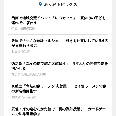
みん経トピックス
函南で地域交流イベント「D-Cカフェ」 夏休みの子ども
連れでにぎわう
伊豆の国経済新聞
飯田で「小さな体験マルシェ」 好きを仕事にしている6店
が日替わり出店
飯田経済新聞
徳之島「ユイの島で結ぶ太鼓祭り」 9年ぶりの開催で島を
沸かせる
奄美群島南三島経済新聞
壱岐に「壱岐の島ラーメン 志賀屋」 タイ塩ラーメンで島
の新名物目指す
壱岐対馬経済新聞
宗像・海の道むなかた館で「夏の課外授業」 カードゲー
ムで世界遺産学ぶ