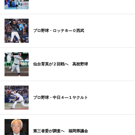
プロ野球・ロッテ８―０西武
仙台育英が２回戦へ 高校野球
プロ野球・中日４―１ヤクルト
第三者委が調査へ 福岡県議会