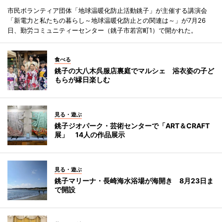
市民ボランティア団体「地球温暖化防止活動銚子」が主催する講演会
「新電力と私たちの暮らし～地球温暖化防止との関連は～」が7月26
日、勤労コミュニティーセンター（銚子市若宮町1）で開かれた。
食べる
銚子の大八木呉服店裏庭でマルシェ 浴衣姿の子ど
もらが縁日楽しむ
見る・遊ぶ
銚子ジオパーク・芸術センターで「ART＆CRAFT
展」 14人の作品展示
見る・遊ぶ
銚子マリーナ・長崎海水浴場が海開き 8月23日ま
で開設