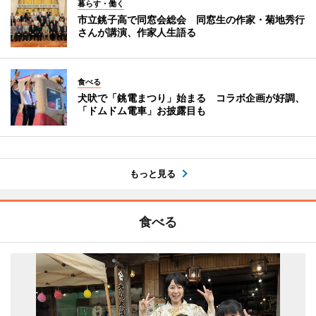
暮らす・働く
市立銚子高で同窓会総会 同窓生の作家・菊地秀行
さんが講演、作家人生語る
食べる
犬吠で「銚電まつり」始まる コラボ企画が好調、
「ドムドム電車」お披露目も
もっと見る
食べる