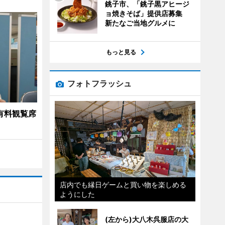
銚子市、「銚子黒アヒージ
ョ焼きそば」提供店募集
新たなご当地グルメに
もっと見る
フォトフラッシュ
有料観覧席
店内でも縁日ゲームと買い物を楽しめる
ようにした
(左から)大八木呉服店の大