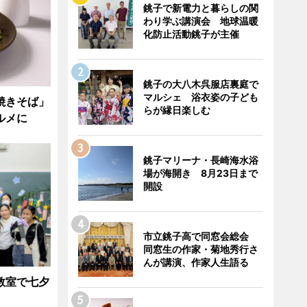
銚子で新電力と暮らしの関
わり学ぶ講演会 地球温暖
化防止活動銚子が主催
銚子の大八木呉服店裏庭で
マルシェ 浴衣姿の子ども
焼きそば」
らが縁日楽しむ
ルメに
銚子マリーナ・長崎海水浴
場が海開き 8月23日まで
開設
市立銚子高で同窓会総会
同窓生の作家・菊地秀行さ
んが講演、作家人生語る
教室で七夕