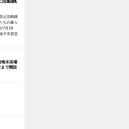
止活動銚
防止活動銚
たちの暮ら
7月26
銚子市若宮
崎海水浴場
日まで開設