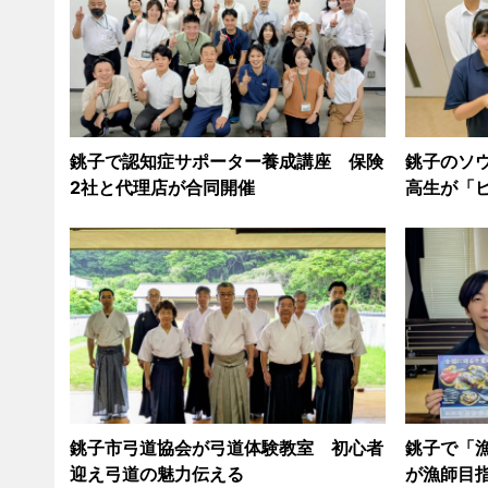
銚子で認知症サポーター養成講座 保険
銚子のソ
2社と代理店が合同開催
高生が「
銚子市弓道協会が弓道体験教室 初心者
銚子で「
迎え弓道の魅力伝える
が漁師目