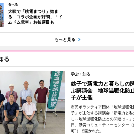
食べる
犬吠で「銚電まつり」始ま
る コラボ企画が好調、「ド
ムドム電車」お披露目も
もっと見る
知る
学ぶ・知る
銚子で新電力と暮らしの
ぶ講演会 地球温暖化防
子が主催
市民ボランティア団体「地球温暖化
子」が主催する講演会「新電力と私
し～地球温暖化防止との関連は～」が
日、勤労コミュニティーセンター（
町1）で開かれた。