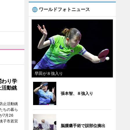
ワールドフォトニュース
早田が８強入り
関わり学
止活動銚
張本智、８強入り
防止活動銚
たちの暮ら
7月26
銚子市若宮
脳腫瘍手術で誤部位摘出