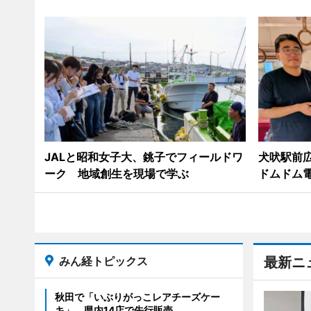
JALと昭和女子大、銚子でフィールドワ
犬吠駅前
ーク 地域創生を現場で学ぶ
ドムドム
みん経トピックス
最新ニ
秋田で「いぶりがっこレアチーズケー
キ」 県内14店で先行販売