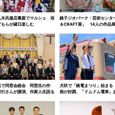
八木呉服店裏庭でマルシェ 浴
銚子ジオパーク・芸術センター
どもらが縁日楽しむ
＆CRAFT展」 14人の作品
高で同窓会総会 同窓生の作
犬吠で「銚電まつり」始まる
秀行さんが講演、作家人生語る
画が好調、「ドムドム電車」