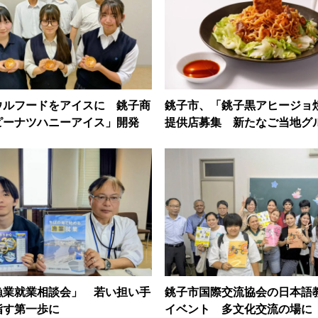
ウルフードをアイスに 銚子商
銚子市、「銚子黒アヒージョ
ピーナツハニーアイス」開発
提供店募集 新たなご当地グ
漁業就業相談会」 若い担い手
銚子市国際交流協会の日本語
指す第一歩に
イベント 多文化交流の場に