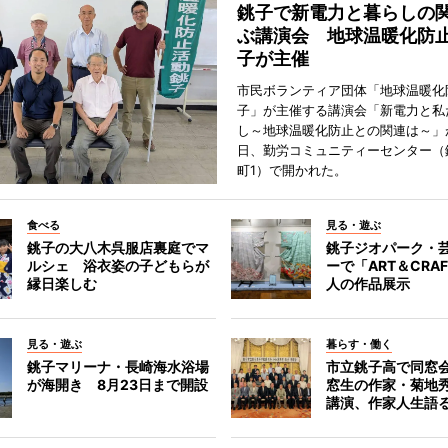
銚子で新電力と暮らしの
ぶ講演会 地球温暖化防
子が主催
市民ボランティア団体「地球温暖化
子」が主催する講演会「新電力と私
し～地球温暖化防止との関連は～」が
日、勤労コミュニティーセンター（
町1）で開かれた。
食べる
見る・遊ぶ
銚子の大八木呉服店裏庭でマ
銚子ジオパーク・
ルシェ 浴衣姿の子どもらが
ーで「ART＆CRA
縁日楽しむ
人の作品展示
見る・遊ぶ
暮らす・働く
銚子マリーナ・長崎海水浴場
市立銚子高で同窓
が海開き 8月23日まで開設
窓生の作家・菊地
講演、作家人生語