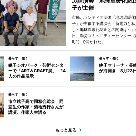
ぶ講演会 地球温暖化防
子が主催
市民ボランティア団体「地球温暖化
子」が主催する講演会「新電力と私
し～地球温暖化防止との関連は～」が
日、勤労コミュニティーセンター（
町1）で開かれた。
暮らす・働く
暮らす・働く
銚子ジオパーク・芸術センタ
銚子マリーナ・長
ーで「ART＆CRAFT展」 14
が海開き 8月23
人の作品展示
暮らす・働く
市立銚子高で同窓会総会 同
窓生の作家・菊地秀行さんが
講演、作家人生語る
もっと見る