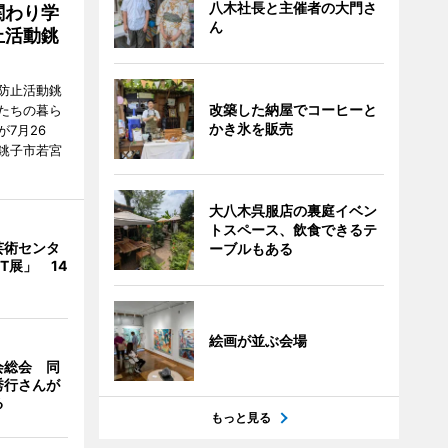
八木社長と主催者の大門さ
関わり学
ん
止活動銚
防止活動銚
改築した納屋でコーヒーと
たちの暮ら
かき氷を販売
7月26
銚子市若宮
大八木呉服店の裏庭イベン
トスペース、飲食できるテ
芸術センタ
ーブルもある
FT展」 14
絵画が並ぶ会場
会総会 同
秀行さんが
る
もっと見る