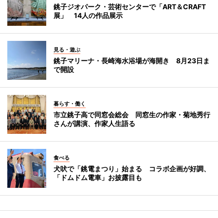
銚子ジオパーク・芸術センターで「ART＆CRAFT
展」 14人の作品展示
見る・遊ぶ
銚子マリーナ・長崎海水浴場が海開き 8月23日ま
で開設
暮らす・働く
市立銚子高で同窓会総会 同窓生の作家・菊地秀行
さんが講演、作家人生語る
食べる
犬吠で「銚電まつり」始まる コラボ企画が好調、
「ドムドム電車」お披露目も