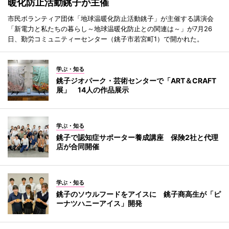
暖化防止活動銚子が主催
市民ボランティア団体「地球温暖化防止活動銚子」が主催する講演会
「新電力と私たちの暮らし～地球温暖化防止との関連は～」が7月26
日、勤労コミュニティーセンター（銚子市若宮町1）で開かれた。
学ぶ・知る
銚子ジオパーク・芸術センターで「ART＆CRAFT
展」 14人の作品展示
学ぶ・知る
銚子で認知症サポーター養成講座 保険2社と代理
店が合同開催
学ぶ・知る
銚子のソウルフードをアイスに 銚子商高生が「ピ
ーナツハニーアイス」開発