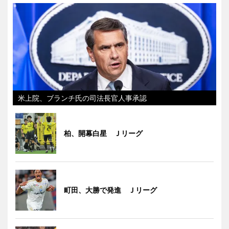
米上院、ブランチ氏の司法長官人事承認
柏、開幕白星 Ｊリーグ
町田、大勝で発進 Ｊリーグ