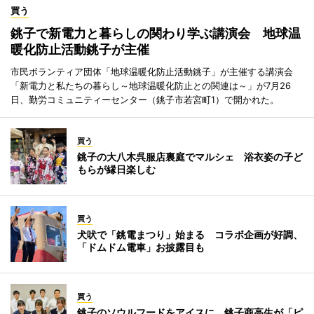
買う
銚子で新電力と暮らしの関わり学ぶ講演会 地球温
暖化防止活動銚子が主催
市民ボランティア団体「地球温暖化防止活動銚子」が主催する講演会
「新電力と私たちの暮らし～地球温暖化防止との関連は～」が7月26
日、勤労コミュニティーセンター（銚子市若宮町1）で開かれた。
買う
銚子の大八木呉服店裏庭でマルシェ 浴衣姿の子ど
もらが縁日楽しむ
買う
犬吠で「銚電まつり」始まる コラボ企画が好調、
「ドムドム電車」お披露目も
買う
銚子のソウルフードをアイスに 銚子商高生が「ピ