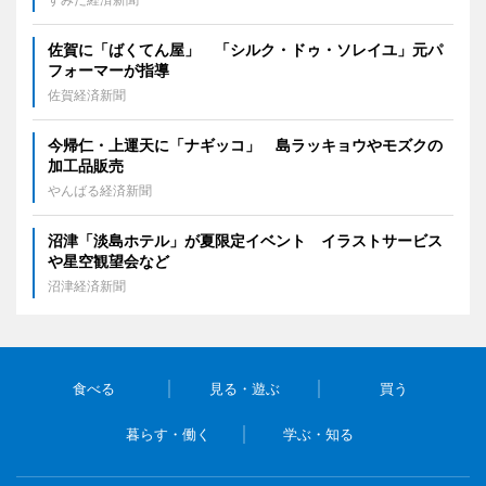
佐賀に「ばくてん屋」 「シルク・ドゥ・ソレイユ」元パ
フォーマーが指導
佐賀経済新聞
今帰仁・上運天に「ナギッコ」 島ラッキョウやモズクの
加工品販売
やんばる経済新聞
沼津「淡島ホテル」が夏限定イベント イラストサービス
や星空観望会など
沼津経済新聞
食べる
見る・遊ぶ
買う
暮らす・働く
学ぶ・知る