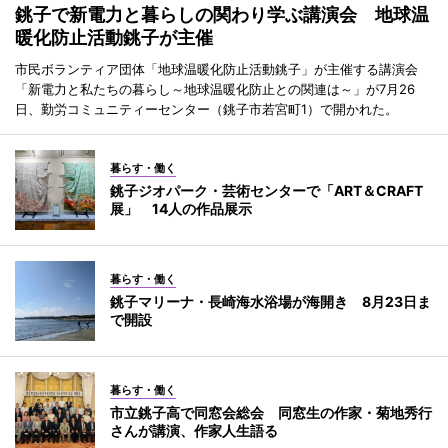
銚子で新電力と暮らしの関わり学ぶ講演会 地球温
暖化防止活動銚子が主催
市民ボランティア団体「地球温暖化防止活動銚子」が主催する講演会
「新電力と私たちの暮らし～地球温暖化防止との関連は～」が7月26
日、勤労コミュニティーセンター（銚子市若宮町1）で開かれた。
暮らす・働く
銚子ジオパーク・芸術センターで「ART＆CRAFT
展」 14人の作品展示
暮らす・働く
銚子マリーナ・長崎海水浴場が海開き 8月23日ま
で開設
暮らす・働く
市立銚子高で同窓会総会 同窓生の作家・菊地秀行
さんが講演、作家人生語る