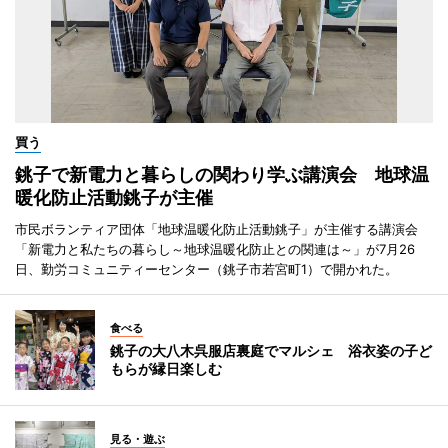
買う
銚子で新電力と暮らしの関わり学ぶ講演会 地球温
暖化防止活動銚子が主催
市民ボランティア団体「地球温暖化防止活動銚子」が主催する講演会
「新電力と私たちの暮らし～地球温暖化防止との関連は～」が7月26
日、勤労コミュニティーセンター（銚子市若宮町1）で開かれた。
食べる
銚子の大八木呉服店裏庭でマルシェ 浴衣姿の子ど
もらが縁日楽しむ
見る・遊ぶ