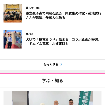
暮らす・働く
市立銚子高で同窓会総会 同窓生の作家・菊地秀行
さんが講演、作家人生語る
食べる
犬吠で「銚電まつり」始まる コラボ企画が好調、
「ドムドム電車」お披露目も
もっと見る
学ぶ・知る