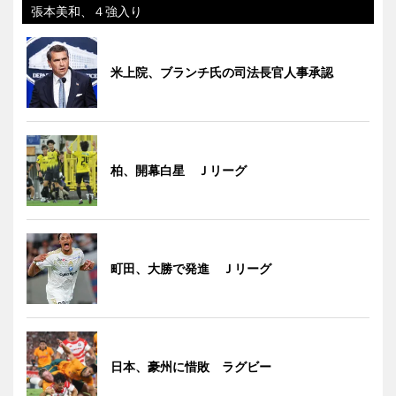
張本美和、４強入り
米上院、ブランチ氏の司法長官人事承認
柏、開幕白星 Ｊリーグ
町田、大勝で発進 Ｊリーグ
日本、豪州に惜敗 ラグビー