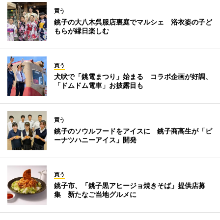
買う
銚子の大八木呉服店裏庭でマルシェ 浴衣姿の子ど
もらが縁日楽しむ
買う
犬吠で「銚電まつり」始まる コラボ企画が好調、
「ドムドム電車」お披露目も
買う
銚子のソウルフードをアイスに 銚子商高生が「ピ
ーナツハニーアイス」開発
買う
銚子市、「銚子黒アヒージョ焼きそば」提供店募
集 新たなご当地グルメに