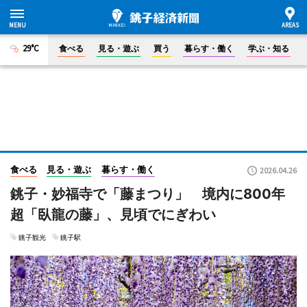
29°C
食べる
見る・遊ぶ
買う
暮らす・働く
学ぶ・知る
食べる
見る・遊ぶ
暮らす・働く
2026.04.26
銚子・妙福寺で「藤まつり」 境内に800年
超「臥龍の藤」、見頃でにぎわい
銚子観光
銚子駅