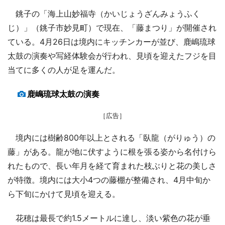
銚子の「海上山妙福寺（かいじょうざんみょうふく
じ）」（銚子市妙見町）で現在、「藤まつり」が開催され
ている。4月26日は境内にキッチンカーが並び、鹿嶋琉球
太鼓の演奏や写経体験会が行われ、見頃を迎えたフジを目
当てに多くの人が足を運んだ。
鹿嶋琉球太鼓の演奏
［広告］
境内には樹齢800年以上とされる「臥龍（がりゅう）の
藤」がある。龍が地に伏すように根を張る姿から名付けら
れたもので、長い年月を経て育まれた枝ぶりと花の美しさ
が特徴。境内には大小4つの藤棚が整備され、4月中旬か
ら下旬にかけて見頃を迎える。
花穂は最長で約1.5メートルに達し、淡い紫色の花が垂