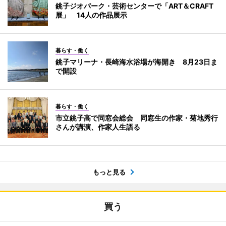
銚子ジオパーク・芸術センターで「ART＆CRAFT
展」 14人の作品展示
暮らす・働く
銚子マリーナ・長崎海水浴場が海開き 8月23日ま
で開設
暮らす・働く
市立銚子高で同窓会総会 同窓生の作家・菊地秀行
さんが講演、作家人生語る
もっと見る
買う