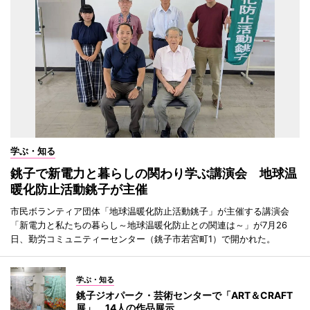
学ぶ・知る
銚子で新電力と暮らしの関わり学ぶ講演会 地球温
暖化防止活動銚子が主催
市民ボランティア団体「地球温暖化防止活動銚子」が主催する講演会
「新電力と私たちの暮らし～地球温暖化防止との関連は～」が7月26
日、勤労コミュニティーセンター（銚子市若宮町1）で開かれた。
学ぶ・知る
銚子ジオパーク・芸術センターで「ART＆CRAFT
展」 14人の作品展示