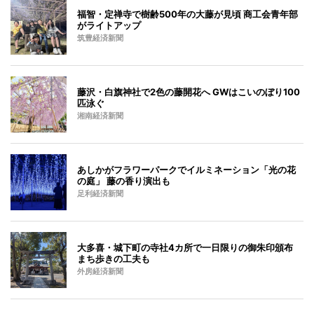
福智・定禅寺で樹齢500年の大藤が見頃 商工会青年部
がライトアップ
筑豊経済新聞
藤沢・白旗神社で2色の藤開花へ GWはこいのぼり100
匹泳ぐ
湘南経済新聞
あしかがフラワーパークでイルミネーション「光の花
の庭」 藤の香り演出も
足利経済新聞
大多喜・城下町の寺社4カ所で一日限りの御朱印頒布
まち歩きの工夫も
外房経済新聞