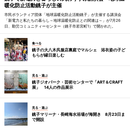
暖化防止活動銚子が主催
市民ボランティア団体「地球温暖化防止活動銚子」が主催する講演会
「新電力と私たちの暮らし～地球温暖化防止との関連は～」が7月26
日、勤労コミュニティーセンター（銚子市若宮町1）で開かれた。
食べる
銚子の大八木呉服店裏庭でマルシェ 浴衣姿の子ど
もらが縁日楽しむ
見る・遊ぶ
銚子ジオパーク・芸術センターで「ART＆CRAFT
展」 14人の作品展示
見る・遊ぶ
銚子マリーナ・長崎海水浴場が海開き 8月23日ま
で開設