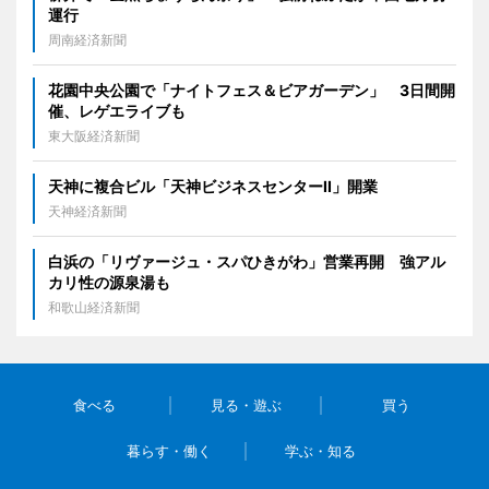
運行
周南経済新聞
花園中央公園で「ナイトフェス＆ビアガーデン」 3日間開
催、レゲエライブも
東大阪経済新聞
天神に複合ビル「天神ビジネスセンターII」開業
天神経済新聞
白浜の「リヴァージュ・スパひきがわ」営業再開 強アル
カリ性の源泉湯も
和歌山経済新聞
食べる
見る・遊ぶ
買う
暮らす・働く
学ぶ・知る