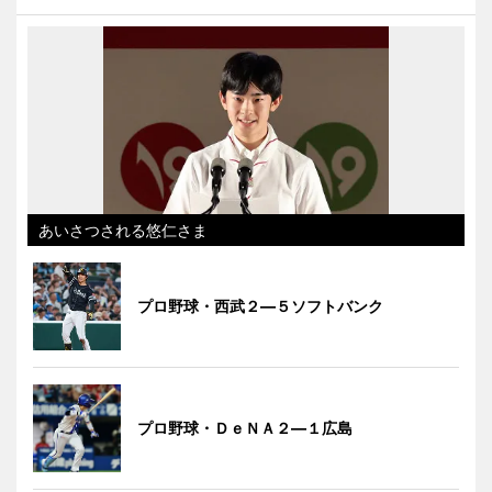
あいさつされる悠仁さま
プロ野球・西武２―５ソフトバンク
プロ野球・ＤｅＮＡ２―１広島