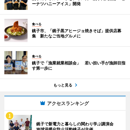
ーナツハニーアイス」開発
食べる
銚子市、「銚子黒アヒージョ焼きそば」提供店募
集 新たなご当地グルメに
食べる
銚子で「漁業就業相談会」 若い担い手が漁師目指
す第一歩に
もっと見る
アクセスランキング
銚子で新電力と暮らしの関わり学ぶ講演会
地球温暖化防止活動銚子が主催