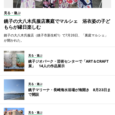
見る・遊ぶ
銚子の大八木呉服店裏庭でマルシェ 浴衣姿の子ど
もらが縁日楽しむ
銚子の大八木呉服店（銚子市新生町1）で7月26日、「裏庭マルシェ」
が開かれた。
見る・遊ぶ
銚子ジオパーク・芸術センターで「ART＆CRAFT
展」 14人の作品展示
見る・遊ぶ
銚子マリーナ・長崎海水浴場が海開き 8月23日ま
で開設
見る・遊ぶ