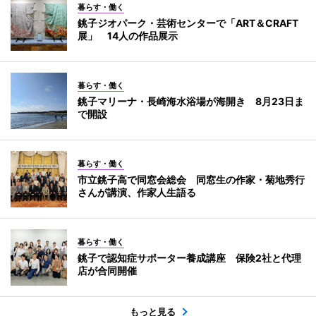
暮らす・働く
銚子ジオパーク・芸術センターで「ART＆CRAFT
展」 14人の作品展示
暮らす・働く
銚子マリーナ・長崎海水浴場が海開き 8月23日ま
で開設
暮らす・働く
市立銚子高で同窓会総会 同窓生の作家・菊地秀行
さんが講演、作家人生語る
暮らす・働く
銚子で認知症サポーター養成講座 保険2社と代理
店が合同開催
もっと見る