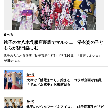
食べる
銚子の大八木呉服店裏庭でマルシェ 浴衣姿の子ど
もらが縁日楽しむ
銚子の大八木呉服店（銚子市新生町1）で7月26日、「裏庭マルシェ」
が開かれた。
食べる
犬吠で「銚電まつり」始まる コラボ企画が好調、
「ドムドム電車」お披露目も
食べる
銚子のソウルフードをアイスに 銚子商高生が「ピ