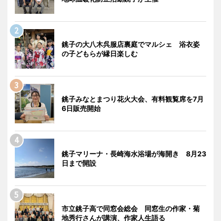
銚子の大八木呉服店裏庭でマルシェ 浴衣姿
の子どもらが縁日楽しむ
銚子みなとまつり花火大会、有料観覧席を7月
6日販売開始
銚子マリーナ・長崎海水浴場が海開き 8月23
日まで開設
市立銚子高で同窓会総会 同窓生の作家・菊
地秀行さんが講演、作家人生語る