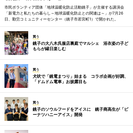
市民ボランティア団体「地球温暖化防止活動銚子」が主催する講演会
「新電力と私たちの暮らし～地球温暖化防止との関連は～」が7月26
日、勤労コミュニティーセンター（銚子市若宮町1）で開かれた。
買う
銚子の大八木呉服店裏庭でマルシェ 浴衣姿の子ど
もらが縁日楽しむ
買う
犬吠で「銚電まつり」始まる コラボ企画が好調、
「ドムドム電車」お披露目も
買う
銚子のソウルフードをアイスに 銚子商高生が「ピ
ーナツハニーアイス」開発